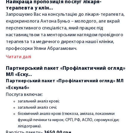
КОМАНДА
Найкраща пропозиція послуг лікаря-
терапевта у клін...
Адміністрація
Запрошуємо Вас на консультацію до лікаря-терапевта,
Лікарі
ендокринолога Антона Буньо – молодого, але вкрай
перспективного спеціаліста, який працює під
наставництвом та менторським наглядом провідного
КОНТАКТИ
терапевта та медичного директора нашої клініки,
професорки Уляни Абрагамович.
Читати далі
Партнерський пакет «Профілактичний огляд»
МЛ «Еску...
Партнерський пакет «Профілактичний огляд» МЛ
«Ескулаб»
Послуга включає:
загальний аналіз крові;
загальний аналіз сечі;
біохімічний аналіз крові (глюкоза, амілаза, показники
функцій печінки та нирок; СРП, РФ, АСЛО, серомукоїди;
ліпідограма).
Вартість пакету–
3650,00 грн.