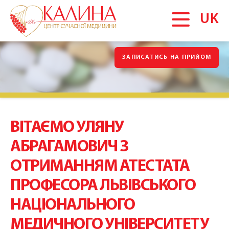
UK
ЗАПИСАТИСЬ НА ПРИЙОМ
ГОЛОВНА
Про нас
Партнери-консультанти
Новини
ВІТАЄМО УЛЯНУ
Галерея
АБРАГАМОВИЧ З
Вакансії
ОТРИМАННЯМ АТЕСТАТА
Блог
ПРОФЕСОРА ЛЬВІВСЬКОГО
Акції
НАЦІОНАЛЬНОГО
Відгуки
МЕДИЧНОГО УНІВЕРСИТЕТУ