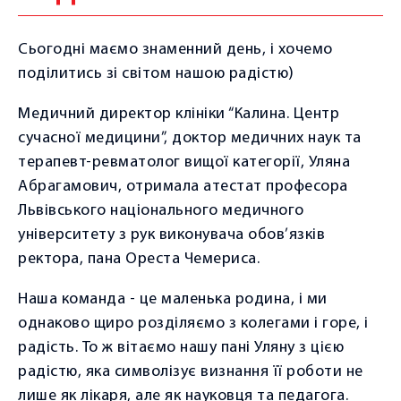
ПОСЛУГИ
Консультація ревматолога
Сьогодні маємо знаменний день, і хочемо
поділитись зі світом нашою радістю)
Консультація ортопеда-травматолога
Консультація терапевта
Медичний директор клініки “Калина. Центр
сучасної медицини”, доктор медичних наук та
Консультація кардіолога
терапевт-ревматолог вищої категорії, Уляна
Консультація гастроентеролога
Абрагамович, отримала атестат професора
Львівського національного медичного
Консультація нефролога
університету з рук виконувача обов’язків
Консультація ендокринолога
ректора, пана Ореста Чемериса.
Консультація невролога
Наша команда - це маленька родина, і ми
Консультація дерматовенеролога
однаково щиро розділяємо з колегами і горе, і
Консультація трихолога
радість. То ж вітаємо нашу пані Уляну з цією
радістю, яка символізує визнання її роботи не
Консультація психолога
лише як лікаря, але як науковця та педагога.