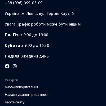
фанати своєї справи!
+38 (096) 099-03-09
2025-08-28
ю!
Україна, м. Львів, вул. Героїв Крут, 6.
2025-09-14
Увага! Графік роботи може бути іншим
Пн.-Пт.
з 9:00 до 19:00
Субота
з 9:00 до 16:30
я,
Неділя
Вихідний день
и,
ти з
 (і
Ресурси
уже
Умови використання
аєш
Налаштування приватності
Карта сайту