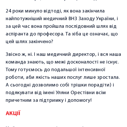
Консультація дієтолога
24 роки минуло відтоді, як вона закінчила
Функціональна діагностика
найпотужніший медичний ВНЗ Заходу України, і
Ультразвукова діагностика
за цей час вона пройшла послідовний шлях від
аспіранта до професора. Та хіба це означає, що
Ультразвукова діагностика суглобів
цей шлях закінчено?
Коcметологія
Звісно ж, ні. І наш медичний директор, і вся наша
Масаж
команда знають, що межі досконалості не існує.
Тому готуємось до подальшої інтенсивної
ЛІКУВАННЯ
роботи, аби якість наших послуг лише зростала.
PRP-терапія
А сьогодні дозволимо собі трішки порадіти) і
Ударно-хвильова терапія
подякувати від імені Уляни Орестівни всім
причетним за підтримку і допомогу!
Внутрішньосуглобе введення гіалуронової кислоти
АКЦІЇ
ЦІНИ