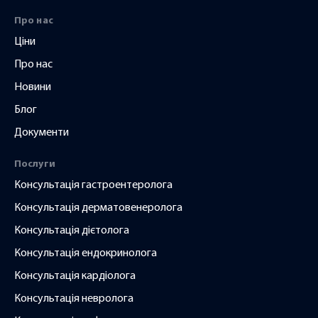
ку
Про нас
іка
Ціни
Про нас
усім
Новини
Блог
Документи
ки
Послуги
Консультація гастроентеролога
Консультація дерматовенеролога
Консультація дієтолога
Консультація ендокринолога
ів,
Консультація кардіолога
Консультація невролога
і!