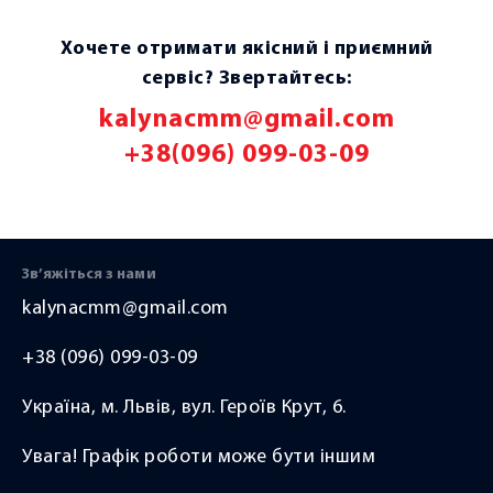
 за
уважному персоналу
лікаря зробили цей
центру, які в тій чи
Хочете отримати якісний і приємний
складний період мого
іншій мірі були
сервіс? Звертайтесь:
життя набагато легшим.
дотичний до
Спасибі, що повернули
kalynacmm@gmail.com
в .
вирішення моєї
мені радість руху та
+38(096) 099-03-09
проблеми. Щиро бажа
впевненість у собі. Щиро
гарної та успішної
дякую за Вашу
х
діяльності центру
кваліфіковану допомогу!
саме
"Калина".
Усім рекомендую
Зв’яжіться з нами
цей центр. Тут працюють
Пацієнт центру І.
kalynacmm@gmail.com
ю
справжні професіонали і
Сидорак.
фанати своєї справи!
+38 (096) 099-03-09
2025-08-28
ю!
Україна, м. Львів, вул. Героїв Крут, 6.
2025-09-14
Увага! Графік роботи може бути іншим