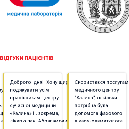
Консультація дієтолога
Функціональна діагностика
Ультразвукова діагностика
Ультразвукова діагностика суглобів
Коcметологія
ВІДГУКИ ПАЦІЄНТІВ
Масаж
ЛІКУВАННЯ
PRP-терапія
Доброго
дня!
Хочу щиро
Скористався послугам
зу
подякувати усім
медичного центру
Ударно-хвильова терапія
працівникам Центру
"Калина", оскільки
Внутрішньосуглобе введення гіалуронової кислоти
ь
сучасної медицини
потрібна була
кщо
«Калина» і , зокрема,
допомога фахового
ЦІНИ
 а
лікарю пані Абрагамович
лікаря-ревматолога.