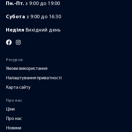
Пн.-Пт.
з 9:00 до 19:00
Субота
з 9:00 до 16:30
я,
Неділя
Вихідний день
и,
ти з
 (і
Ресурси
уже
Умови використання
аєш
Налаштування приватності
Карта сайту
ку
Про нас
іка
Ціни
Про нас
усім
Новини