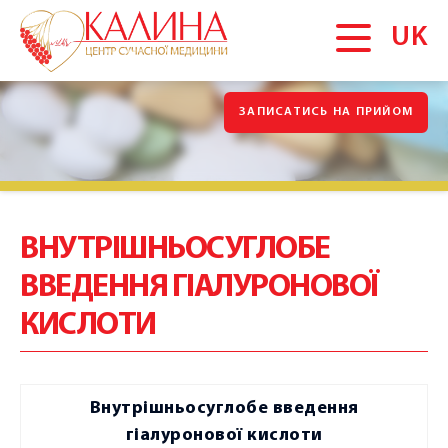
UK
ЗАПИСАТИСЬ НА ПРИЙОМ
ГОЛОВНА
Про нас
Партнери-консультанти
Новини
ВНУТРІШНЬОСУГЛОБЕ
Галерея
ВВЕДЕННЯ ГІАЛУРОНОВОЇ
Вакансії
КИСЛОТИ
Блог
Акції
Внутрішньосуглобе введення
Відгуки
гіалуронової кислоти