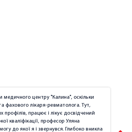
 медичного центру "Калина", оскільки
Дуж
а фахового лікаря-ревматолога. Тут,
рів
х профілів, працює і лікує досвідчений
2025
кої кваліфікації, професор Уляна
огу до якої я і звернувся. Глибоко вникла