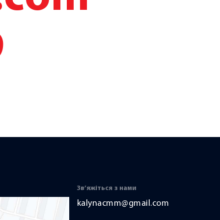
9
Зв’яжіться з нами
kalynacmm@gmail.com