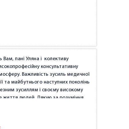
 Вам, пані Уляна і колективу
високопрофесійну консультативну
тмосферу. Важливість зусиль медичної
ії та майбутнього наступних поколінь
езним зусиллям і своєму високому
е життя людей. Дякую за розуміння
о медичних працівників, ціную Ваші
допомоги, що є виявом гуманізму та
ь буде наповнений корисними
k
 а таланти Вашого розуму й душі