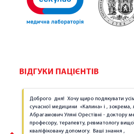
ВІДГУКИ ПАЦІЄНТІВ
, що
Доброго
дня!
Хочу щиро подякувати усі
гане
сучасної медицини
«Калина» і , зокрема, 
Абрагамович Уляні Орестівні - доктору м
і
професору, терапевту, ревматологу вищої
кваліфіковану допомогу.
Ваші знання ,