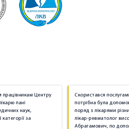
м працівникам Центру
Скористався послугами
лікарю пані
потрібна була допомог
едичних наук,
поряд з лікарями різни
 категорії за
лікар-ревматолог висо
Абрагамович, по допом