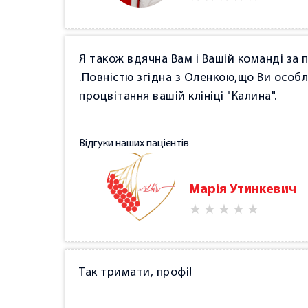
момент,коли не хотілось жити,-Ви дава
найдорогоцінніше,що у нас є,і тому йо
можливістю,хочу привітати Вас із відкр
Я також вдячна Вам і Вашій команді за 
процвітання та успіхів у Вашій професі
.Повністю згідна з Оленкою,що Ви особ
Вашої команди приносили людям допомо
процвітання вашій клініці "Калина".
хвороб.Хочеться,щоб таких лікарів,як В
побільше,адже Ви-справжній фахівець с
Відгуки наших пацієнтів
Вам лише вдячних пацієнтів та залиша
Марія Утинкевич
Так тримати, профі!