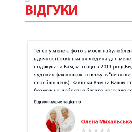
ВІДГУКИ
Тепер у мене є фото з моєю найулюблен
вдячності,оскільки ця людина для мен
подякувати Вам,за те,що в 2011 році,В
чудових фахівців,як то кажуть:"витягли м
перебільшень). Завдяки Вам та Вашій ст
безмежній доброті,я багато чого для с
правильно ставитись,насамперед,до себ
Відгуки наших пацієнтів
повинно бути на першому плані,а на що 
тому,Ви для мене не просто лікар,фахіве
Олена Михальська
психолог,до якого можна звернутися з
кажучи,писати можна дуже багато,з Вами 