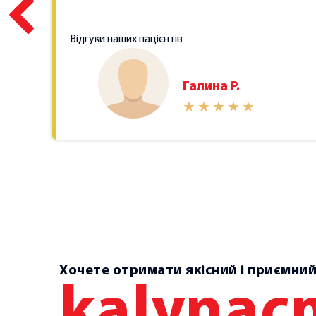
професіоналізм та великий досвід були н
а
Відгуки наших пацієнтів
мого лікування.
Уляна Орестівна-це без
е
висококваліфікований фахівець своєї спра
 як
великим і чуйним серцем.
Галина Р.
Доброта та розуміння лікаря зробили це
життя набагато легшим. Спасибі, що пове
мкою
руху та впевненість у собі. Щиро дякую з
допомогу!
Усім рекомендую цей 
справжні професіонали і фанати своєї спр
ся,
2025-09-14
и
Хочете отримати якісний і приємний
kalyna
ього