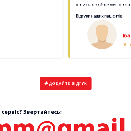
в суть проблеми, пров
еоціненними під час
відповідне ефективне 
Відгуки наших пацієнтів
доганний
Уляні та всьому чуйном
ви! Справжній лікар з
чи іншій мірі були до
Іва
бажаю гарної та успішн
й складний період мого
Пацієнт центру І. Сидо
рнули мені радість
а Вашу кваліфіковану
2025-08-28
центр. Тут працюють
ави!
ДОДАЙТЕ ВІДГУК
 сервіс? Звертайтесь:
cmm@gmail