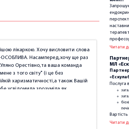
Запрошує
ендокрин
перспект
наставни
терапевт
професор
Читати д
ішою лікаркою. Хочу висловити слова
е-ОСОБЛИВА. Насамперед,хочу ще раз
Партне
МЛ «Еску
и,Уляно Орестівно,та ваша команда
Партнер
ене з того світу" (і це без
«Ескула
ійкій харизматичності,а також Вашій
Послуга 
ебе усвідомила,зрозуміла,як
зага
е та до свого здоров'я,що у мене
зага
біох
увагу звертати навіть не вартує.А
печі
ць своєї справи,а ще й лікар-
Вартість
а порадою та підтримкою. Чесно
Читати д
я і сміялась,і плакала...В той