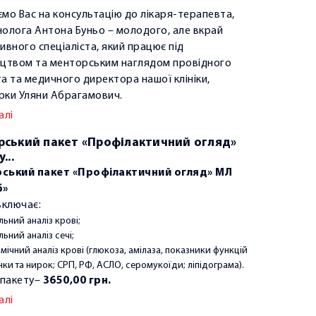
мо Вас на консультацію до лікаря-терапевта,
олога Антона Буньо – молодого, але вкрай
ивного спеціаліста, який працює під
цтвом та менторським наглядом провідного
а та медичного директора нашої клініки,
ки Уляни Абрагамович.
алі
рський пакет «Профілактичний огляд»
...
ський пакет «Профілактичний огляд» МЛ
б»
включає:
льний аналіз крові;
льний аналіз сечі;
імічний аналіз крові (глюкоза, амілаза, показники функцій
нки та нирок; СРП, РФ, АСЛО, серомукоїди; ліпідограма).
 пакету–
3650,00 грн.
алі