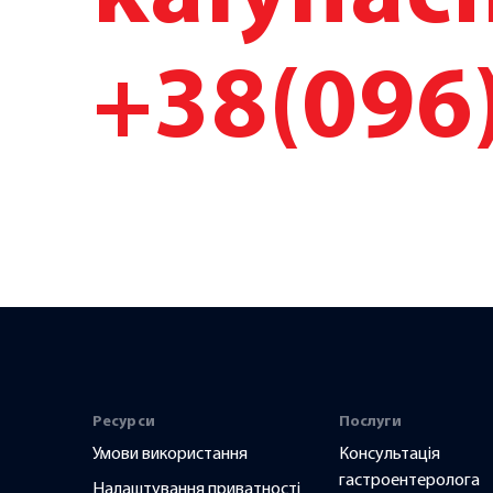
их я
вам,
+38(096
Ресурси
Послуги
Умови використання
Консультація
гастроентеролога
Налаштування приватності