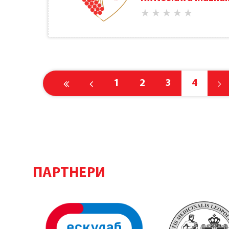
стануть підґрунтям нових професійних 
1
2
3
4
ПАРТНЕРИ