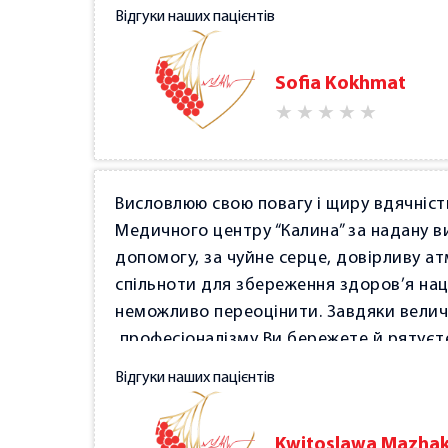
Відгуки наших пацієнтів
Sofia Kokhmat
Висловлюю свою повагу і щиру вдячність
Медичного центру “Калина” за надану 
допомогу, за чуйне серце, довірливу а
спільноти для збереження здоров’я нац
неможливо переоцінити. Завдяки велич
професіоналізму Ви бережете й рятуєт
труднощів сьогодення, за піклування пр
Відгуки наших пацієнтів
зусилля в організації цієї благодійної 
співпереживання. Нехай кожен Ваш ден
Kwitoslawa Mazha
справами і теплом людських стосунків,