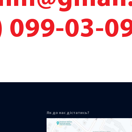
) 099-03-0
Як до нас дістатись?